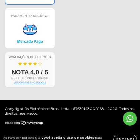
PAGAMENTO SEGURO:
Mercado Pago
AVALIAÇÕES DE CLIENTES
★★★★☆
NOTA 4.0 / 5
RS ELETRÔNICOS BRASIL
VER OPINIÕES NO GOOGLE
Copyright Rs Eletrônicos Brasil Ltda - 63639143000168 - 2026. Todos os
direitos reservados.
Ao navegar por este site
você aceita o uso de cookies
para
ENTENDI