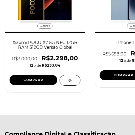
3 cores
6 c
Xiaomi POCO X7 5G NFC 12GB
iPhone 1
RAM 512GB Versão Global
R
R$5.698,00
R$2.298,00
R$3.000,00
12
x de
R
12
x de
R$233,84
COMPRAR
COMPRAR
Compliance Digital e Classificação