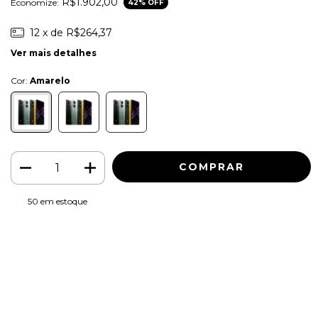
R$1.902,00
Economize:
42
% OFF
12
x de
R$264,37
Ver mais detalhes
Cor:
Amarelo
50
em estoque
Meios de envio
ALTERAR CEP
Entregas para o CEP:
CALCULAR
Faça login
e use seus dados de entrega
Não sei meu CEP